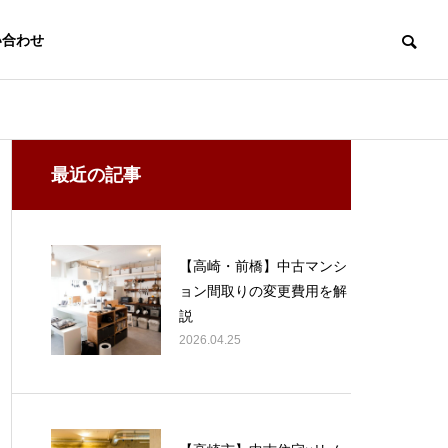
い合わせ
中古物件リフォーム
投資用物件・賃
最近の記事
COMPANY
会社概要
【高崎・前橋】中古マンシ
ョン間取りの変更費用を解
説
2026.04.25
不動産物件情
【マンション】前橋
【マンシ
不動産事業
報
市|空室が続いた３DK
市|３LD
不動産売買・仲
売り物件・貸し
を居住用にリフォー
に改修
介
物件情報