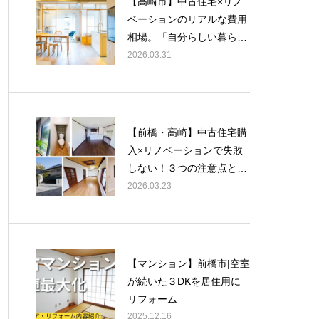
【高崎市】中古住宅×リノ
ム
ベーションのリアルな費用
相場。「自分らしい暮ら
し」を手に入れる物件選び
2026.03.31
【前橋・高崎】中古住宅購
入×リノベーションで失敗
しない！３つの注意点と使
える補助金
2026.03.23
【マンション】前橋市|空室
が続いた３DKを居住用に
リフォーム
2025.12.16