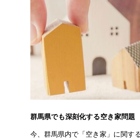
群馬
「自
し」
件選
群馬県でも深刻化する空き家問題
今、群馬県内で「空き家」に関す