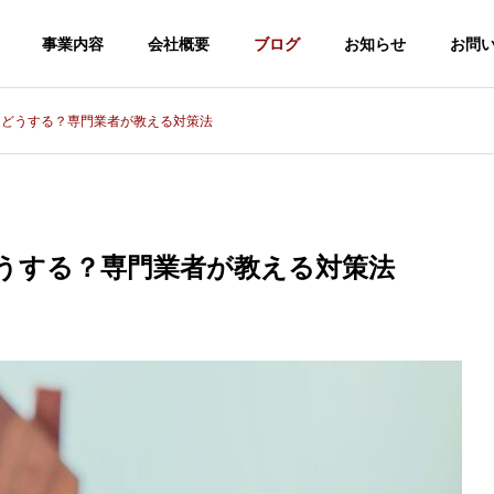
事業内容
会社概要
ブログ
お知らせ
お問
」どうする？専門業者が教える対策法
ム
コラム
G
CONCEPT
私たちの思い
うする？専門業者が教える対策法
き家
新築戸建て賃
崎市】中古住宅×
【前橋・高崎】中古住
リフォーム
貸事業
ベーションのリ
宅購入×リノベーショ
き
住宅、店舗の改
投資家向け新築
な費用相場。
ンで失敗しない！３
修工事に対応
戸建て投資