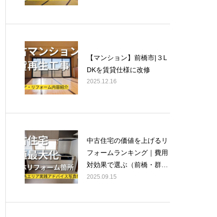
【マンション】前橋市|３L
DKを賃貸仕様に改修
2025.12.16
中古住宅の価値を上げるリ
フォームランキング｜費用
対効果で選ぶ（前橋・群馬
対応）
2025.09.15