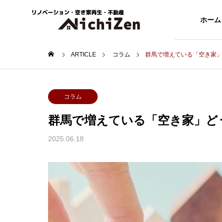
ホーム
ARTICLE
コラム
群馬で増えている「空き家
コラム
コラ
GREETIN
コラム
ごあいさつ
ARTICLE
群馬で増えている「空き家」ど
SERVICE
COMPANY
記事
2025.06.18
事業紹介
会社概要
ACCESS
賃貸・空
を上
【高崎・前橋】中古マ
【高
アクセス
再生
ラン
ンション間取りの変
リノ
賃貸物件・空
効果
更費用を解説
アル
家の再生事業